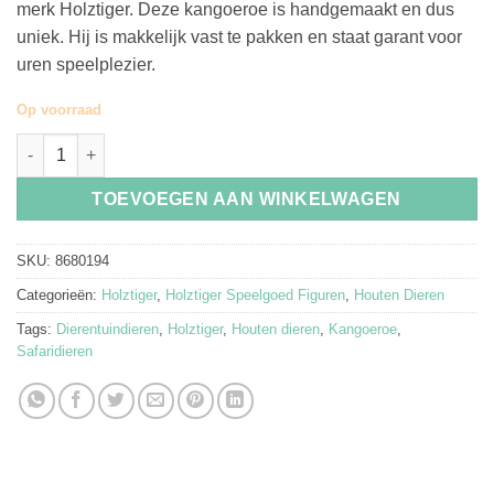
merk Holztiger. Deze kangoeroe is handgemaakt en dus
uniek. Hij is makkelijk vast te pakken en staat garant voor
uren speelplezier.
Op voorraad
Holztiger Houten Speelgoed Kangoeroe Klein aantal
TOEVOEGEN AAN WINKELWAGEN
SKU:
8680194
Categorieën:
Holztiger
,
Holztiger Speelgoed Figuren
,
Houten Dieren
Tags:
Dierentuindieren
,
Holztiger
,
Houten dieren
,
Kangoeroe
,
Safaridieren