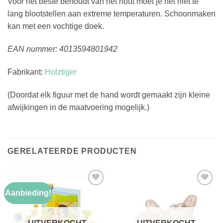
Voor het beste behoudt van het hout moet je het niet te
lang blootstellen aan extreme temperaturen. Schoonmaken
kan met een vochtige doek.
EAN nummer: 4013594801942
Fabrikant:
Holztiger
(Doordat elk figuur met de hand wordt gemaakt zijn kleine
afwijkingen in de maatvoering mogelijk.)
GERELATEERDE PRODUCTEN
Aanbieding!
Toevoegen
Toevoegen
aan
aan
verlanglijst
verlanglijst