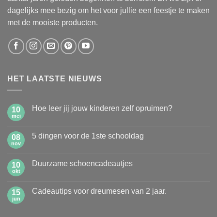
dagelijks mee bezig om het voor jullie een feestje te maken
met de mooiste producten.
HET LAATSTE NIEUWS
Hoe leer jij jouw kinderen zelf opruimen?
10
mei
Geen
reacties
op
5 dingen voor de 1ste schooldag
08
Hoe
leer
nov
Geen
jij
reacties
jouw
op
kinderen
Duurzame schoencadeautjes
10
5
zelf
dingen
okt
Geen
opruimen?
voor
reacties
de
op
1ste
Cadeautips voor dreumesen van 2 jaar.
15
Duurzame
schooldag
schoencadeautjes
jun
Geen
reacties
op