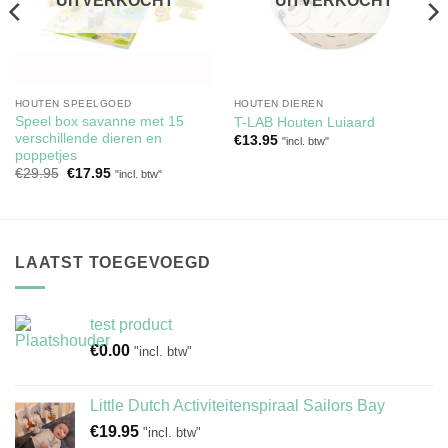
UITVERKOCHT
UITVERKOCHT
HOUTEN SPEELGOED
HOUTEN DIEREN
Speel box savanne met 15
T-LAB Houten Luiaard
verschillende dieren en
€
13.95
"incl. btw"
poppetjes
Oorspronkelijke
Huidige
€
29.95
€
17.95
"incl. btw"
prijs
prijs
was:
is:
€29.95.
€17.95.
LAATST TOEGEVOEGD
test product
€
0.00
"incl. btw"
Little Dutch Activiteitenspiraal Sailors Bay
€
19.95
"incl. btw"