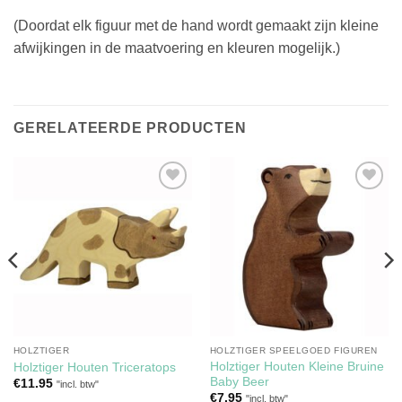
(Doordat elk figuur met de hand wordt gemaakt zijn kleine
afwijkingen in de maatvoering en kleuren mogelijk.)
GERELATEERDE PRODUCTEN
Toevoegen
Toevoegen
aan
aan
verlanglijst
verlanglijst
HOLZTIGER
HOLZTIGER SPEELGOED FIGUREN
Holztiger Houten Kleine Bruine
Holztiger Houten Triceratops
Baby Beer
€
11.95
"incl. btw"
€
7.95
"incl. btw"