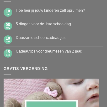
Hoe leer jij jouw kinderen zelf opruimen?
10
mei
Geen
reacties
op
5 dingen voor de 1ste schooldag
08
Hoe
leer
nov
Geen
jij
reacties
jouw
op
kinderen
Duurzame schoencadeautjes
10
5
zelf
dingen
okt
Geen
opruimen?
voor
reacties
de
op
1ste
Cadeautips voor dreumesen van 2 jaar.
15
Duurzame
schooldag
schoencadeautjes
jun
Geen
reacties
op
Cadeautips
GRATIS VERZENDING
voor
dreumesen
van
2
jaar.