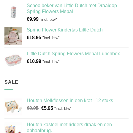
Schoolbeker van Little Dutch met Draaidop
Spring Flowers Mepal
€
9.99
"incl. btw"
Spring Flower Kindertas Little Dutch
€
18.95
"incl. btw"
Little Dutch Spring Flowers Mepal Lunchbox
€
10.99
"incl. btw"
SALE
Houten Melkflessen in een krat - 12 stuks
Oorspronkelijke
Huidige
€
9.95
€
5.95
"incl. btw"
prijs
prijs
was:
is:
Houten kasteel met ridders draak en een
€9.95.
€5.95.
ophaalbrug.