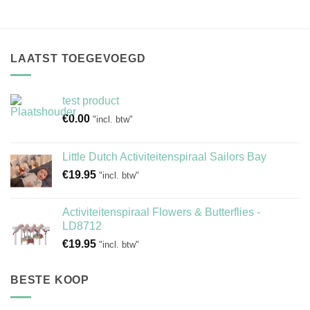
LAATST TOEGEVOEGD
test product
€
0.00
"incl. btw"
Little Dutch Activiteitenspiraal Sailors Bay
€
19.95
"incl. btw"
Activiteitenspiraal Flowers & Butterflies -
LD8712
€
19.95
"incl. btw"
BESTE KOOP