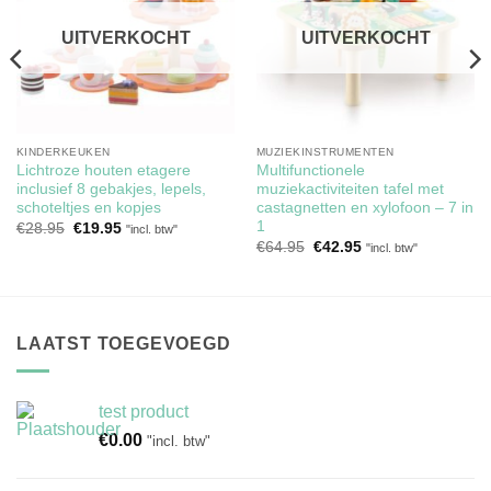
verlanglijst
verlanglijst
UITVERKOCHT
UITVERKOCHT
KINDERKEUKEN
MUZIEKINSTRUMENTEN
Lichtroze houten etagere
Multifunctionele
inclusief 8 gebakjes, lepels,
muziekactiviteiten tafel met
schoteltjes en kopjes
castagnetten en xylofoon – 7 in
1
Oorspronkelijke
Huidige
€
28.95
€
19.95
"incl. btw"
prijs
prijs
Oorspronkelijke
Huidige
€
64.95
€
42.95
"incl. btw"
was:
is:
prijs
prijs
€28.95.
€19.95.
was:
is:
€64.95.
€42.95.
LAATST TOEGEVOEGD
test product
€
0.00
"incl. btw"