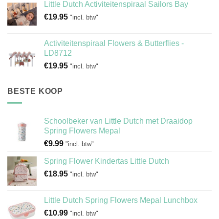
Little Dutch Activiteitenspiraal Sailors Bay
€
19.95
"incl. btw"
Activiteitenspiraal Flowers & Butterflies -
LD8712
€
19.95
"incl. btw"
BESTE KOOP
Schoolbeker van Little Dutch met Draaidop
Spring Flowers Mepal
€
9.99
"incl. btw"
Spring Flower Kindertas Little Dutch
€
18.95
"incl. btw"
Little Dutch Spring Flowers Mepal Lunchbox
€
10.99
"incl. btw"