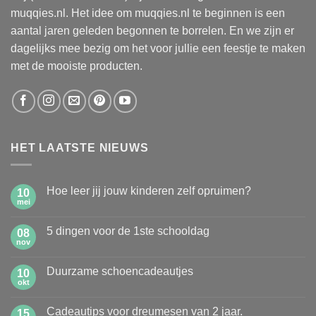
muqqies.nl. Het idee om muqqies.nl te beginnen is een
aantal jaren geleden begonnen te borrelen. En we zijn er
dagelijks mee bezig om het voor jullie een feestje te maken
met de mooiste producten.
HET LAATSTE NIEUWS
Hoe leer jij jouw kinderen zelf opruimen?
10
mei
Geen
reacties
op
5 dingen voor de 1ste schooldag
08
Hoe
leer
nov
Geen
jij
reacties
jouw
op
kinderen
Duurzame schoencadeautjes
10
5
zelf
dingen
okt
Geen
opruimen?
voor
reacties
de
op
1ste
Cadeautips voor dreumesen van 2 jaar.
15
Duurzame