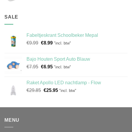
SALE
Fabeltjeskrant Schoolbeker Mepal
Oorspronkelijke
Huidige
€
9.99
€
8.99
"incl. btw"
prijs
prijs
was:
is:
Bajo Houten Sport Auto Blauw
€9.99.
€8.99.
Oorspronkelijke
Huidige
€
7.95
€
6.95
"incl. btw"
prijs
prijs
was:
is:
Raket Apollo LED nachtlamp - Flow
€7.95.
€6.95.
Oorspronkelijke
Huidige
€
29.85
€
25.95
"incl. btw"
prijs
prijs
was:
is:
€29.85.
€25.95.
MENU