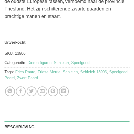
de oudste Europese rassen, vernoemd naar de provincie
Friesland. Het zijn schitterende zwarte paarden en
prachtige manen en staart.
Uitverkocht
SKU:
13906
Categorieën:
Dieren figuren
,
Schleich
,
Speelgoed
Tags:
Fries Paard
,
Friese Merrie
,
Schleich
,
Schleich 13906
,
Speelgoed
Paard
,
Zwart Paard
BESCHRIJVING