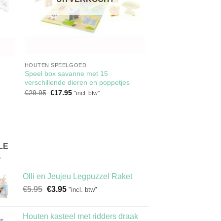
HOUTEN SPEELGOED
Speel box savanne met 15
verschillende dieren en poppetjes
Oorspronkelijke
Huidige
€
29.95
€
17.95
"incl. btw"
prijs
prijs
was:
is:
€29.95.
€17.95.
LE
Olli en Jeujeu Legpuzzel Raket
Oorspronkelijke
Huidige
€
5.95
€
3.95
"incl. btw"
prijs
prijs
was:
is:
Houten kasteel met ridders draak
€5.95.
€3.95.