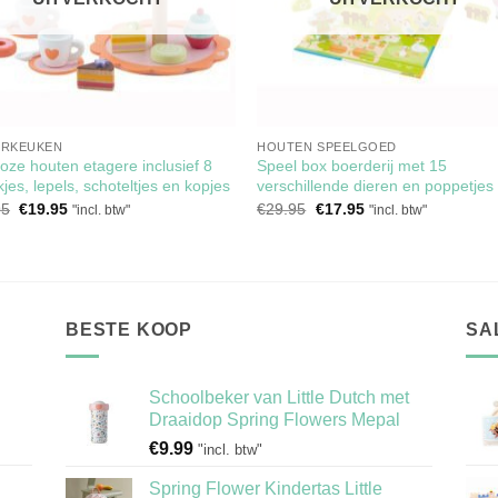
ERKEUKEN
HOUTEN SPEELGOED
roze houten etagere inclusief 8
Speel box boerderij met 15
jes, lepels, schoteltjes en kopjes
verschillende dieren en poppetjes
Oorspronkelijke
Huidige
Oorspronkelijke
Huidige
95
€
19.95
€
29.95
€
17.95
"incl. btw"
"incl. btw"
prijs
prijs
prijs
prijs
was:
is:
was:
is:
€28.95.
€19.95.
€29.95.
€17.95.
BESTE KOOP
SA
Schoolbeker van Little Dutch met
Draaidop Spring Flowers Mepal
€
9.99
"incl. btw"
Spring Flower Kindertas Little