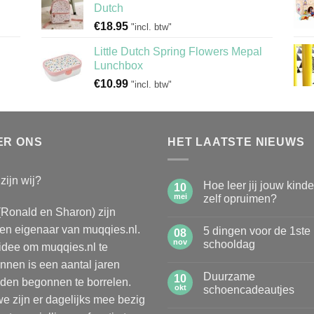
Dutch
€
18.95
"incl. btw"
Little Dutch Spring Flowers Mepal
Lunchbox
€
10.99
"incl. btw"
ER ONS
HET LAATSTE NIEUWS
zijn wij?
Hoe leer jij jouw kind
10
mei
zelf opruimen?
(Ronald en Sharon) zijn
Geen
reacties
n eigenaar van muqqies.nl.
5 dingen voor de 1ste
op
08
Hoe
nov
schooldag
idee om muqqies.nl te
leer
jij
Geen
nnen is een aantal jaren
jouw
reacties
Duurzame
kinderen
op
10
den begonnen te borrelen.
zelf
5
okt
schoencadeautjes
opruimen?
dingen
e zijn er dagelijks mee bezig
voor
Geen
de
reacties