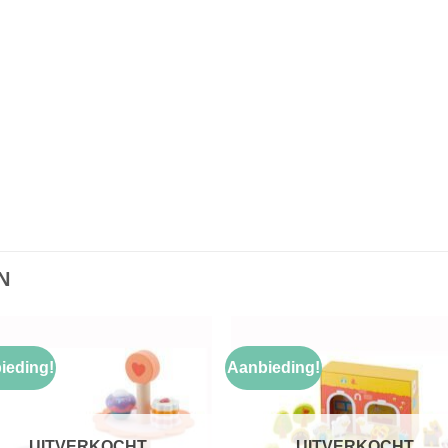
N
ieding!
Aanbieding!
Toevoegen
Toevoe
aan
aan
verlanglijst
verlangli
UITVERKOCHT
UITVERKOCHT