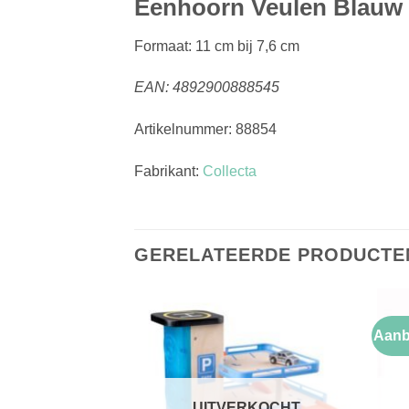
Eenhoorn Veulen Blauw
Formaat: 11 cm bij 7,6 cm
EAN: 4892900888545
Artikelnummer: 88854
Fabrikant:
Collecta
GERELATEERDE PRODUCTE
Aanb
Toevoegen
Toevoegen
aan
aan
verlanglijst
verlanglijst
RKOCHT
UITVERKOCHT