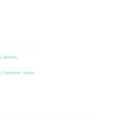
n
,
Merken
,
n
,
Eenhoorn
,
Veulen