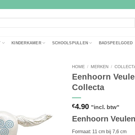
Y
KINDERKAMER
SCHOOLSPULLEN
BADSPEELGOED
HOME
/
MERKEN
/
COLLECT
Eenhoorn Veul
Toevoegen
Collecta
aan
verlanglijst
4.90
€
"incl. btw"
Eenhoorn Veule
Formaat: 11 cm bij 7,6 cm