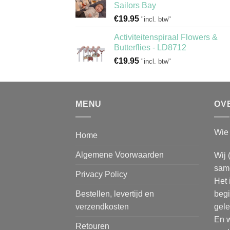
Sailors Bay
€
19.95
"incl. btw"
Activiteitenspiraal Flowers &
Butterflies - LD8712
€
19.95
"incl. btw"
MENU
OV
Wie 
Home
Algemene Voorwaarden
Wij 
same
Privacy Policy
Het 
Bestellen, levertijd en
begi
verzendkosten
gele
En w
Retouren