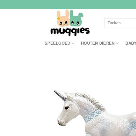
Ga
naar
inhoud
Zoeken
naar:
SPEELGOED
HOUTEN DIEREN
BAB