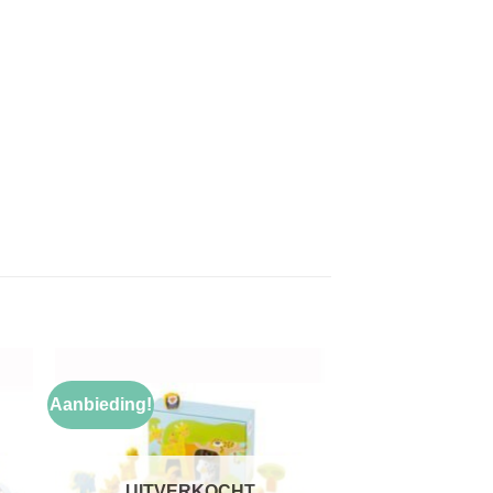
Aanbieding!
gen
Toevoegen
aan
jst
verlanglijst
UITVERKOCHT