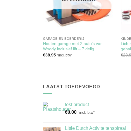
GARAGE EN BOERDERIJ
KIND
n groente op
Houten garage met 2 auto’s van
Licht
 wortel, citroen,
Woody inclusief lift – 7 delig
gebak
€
38.95
€
28.
"incl. btw"
LAATST TOEGEVOEGD
test product
€
0.00
"incl. btw"
Little Dutch Activiteitenspiraal