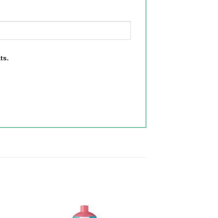
ts.
gen
Toevoegen