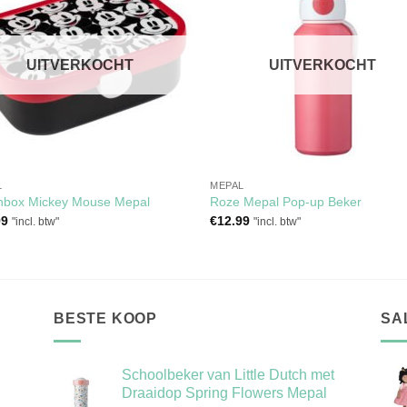
aan
aan
verlanglijst
verlangli
UITVERKOCHT
UITVERKOCHT
L
MEPAL
hbox Mickey Mouse Mepal
Roze Mepal Pop-up Beker
99
€
12.99
"incl. btw"
"incl. btw"
BESTE KOOP
SA
Schoolbeker van Little Dutch met
Draaidop Spring Flowers Mepal