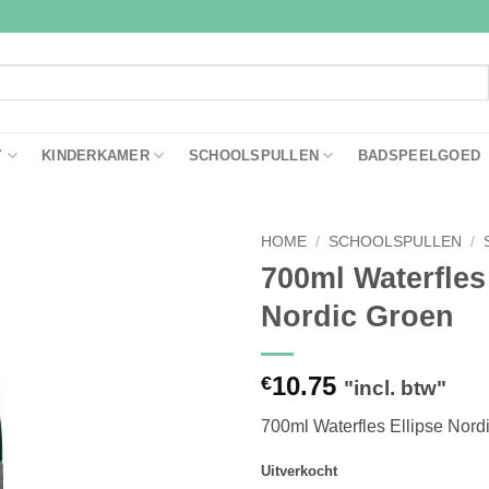
Y
KINDERKAMER
SCHOOLSPULLEN
BADSPEELGOED
HOME
/
SCHOOLSPULLEN
/
700ml Waterfles
Toevoegen
Nordic Groen
aan
verlanglijst
10.75
€
"incl. btw"
700ml Waterfles Ellipse Nord
Uitverkocht