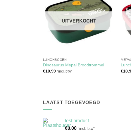
aan
aan
verlanglijst
verlanglijst
RKOCHT
UITVERKOCHT
LUNCHBOXEN
MEPA
ommel Ajax Mepal
Dinosaurus Mepal Broodtrommel
Lunc
€
10.99
€
10.
"incl. btw"
LAATST TOEGEVOEGD
test product
€
0.00
"incl. btw"