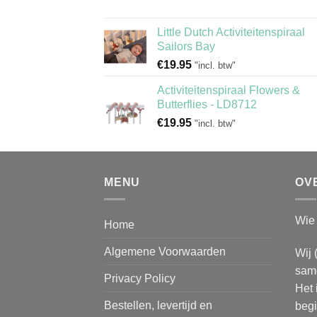
Little Dutch Activiteitenspiraal
Sailors Bay
€
19.95
"incl. btw"
Activiteitenspiraal Flowers &
Butterflies - LD8712
€
19.95
"incl. btw"
MENU
OV
Wie 
Home
Algemene Voorwaarden
Wij 
same
Privacy Policy
Het 
Bestellen, levertijd en
begi