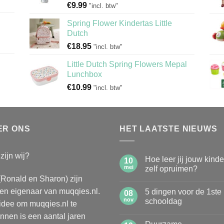
€
9.99
"incl. btw"
Spring Flower Kindertas Little
Dutch
€
18.95
"incl. btw"
Little Dutch Spring Flowers Mepal
Lunchbox
€
10.99
"incl. btw"
ER ONS
HET LAATSTE NIEUWS
zijn wij?
Hoe leer jij jouw kind
10
mei
zelf opruimen?
(Ronald en Sharon) zijn
Geen
reacties
n eigenaar van muqqies.nl.
5 dingen voor de 1ste
op
08
Hoe
nov
schooldag
idee om muqqies.nl te
leer
jij
Geen
nnen is een aantal jaren
jouw
reacties