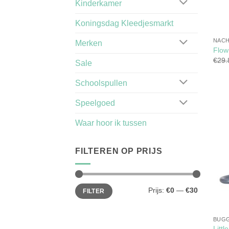
Kinderkamer
Koningsdag Kleedjesmarkt
NACH
Merken
Flow
€
29.
Sale
Schoolspullen
Speelgoed
Waar hoor ik tussen
FILTEREN OP PRIJS
Min.
Max.
Prijs:
€0
—
€30
FILTER
prijs
prijs
BUG
Litt