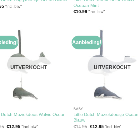
Oceaan Mint
95
"incl. btw"
€
10.99
"incl. btw"
ieding!
Aanbieding!
Toevoegen
Toevoe
aan
aan
verlanglijst
verlangl
UITVERKOCHT
UITVERKOCHT
BABY
le Dutch Muziekdoos Walvis Ocean
Little Dutch Muziekdoosje Ocean
Blauw
Oorspronkelijke
Huidige
Oorspronkelijke
Huidige
95
€
12.95
€
14.95
€
12.95
"incl. btw"
"incl. btw"
prijs
prijs
prijs
prijs
was:
is:
was:
is:
€14.95.
€12.95.
€14.95.
€12.95.