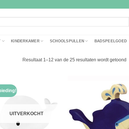
Y
KINDERKAMER
SCHOOLSPULLEN
BADSPEELGOED
D
Resultaat 1–12 van de 25 resultaten wordt getoond
ieding!
Toevoegen
Toevoe
aan
aan
verlanglijst
verlangl
UITVERKOCHT