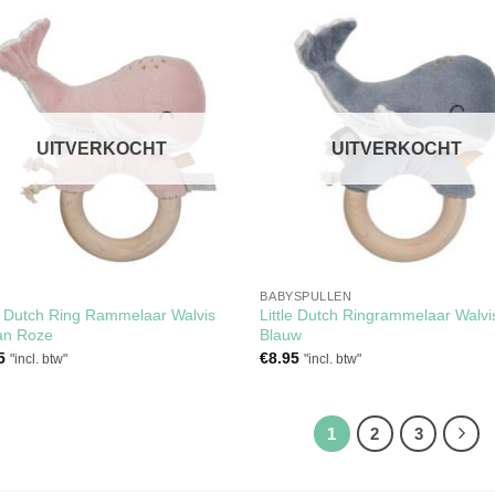
Toevoegen
Toevoe
aan
aan
verlanglijst
verlangl
UITVERKOCHT
UITVERKOCHT
BABYSPULLEN
le Dutch Ring Rammelaar Walvis
Little Dutch Ringrammelaar Walvi
an Roze
Blauw
5
€
8.95
"incl. btw"
"incl. btw"
1
2
3