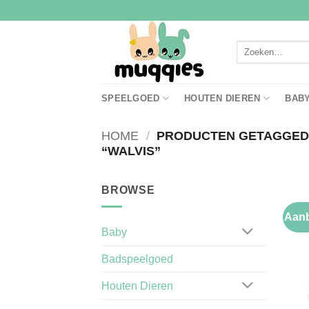
Ga
naar
inhoud
Zoeken
naar:
SPEELGOED
HOUTEN DIEREN
BAB
HOME
/
PRODUCTEN GETAGGE
“WALVIS”
BROWSE
Aanb
Baby
Badspeelgoed
Houten Dieren