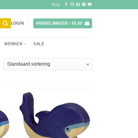
Blog
LOGIN
WINKELWAGEN /
€
0.00
MERKEN
SALE
gen
Toevoegen
aan
ijst
verlanglijst