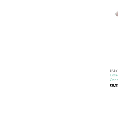
BABY
Litt
Oce
€
8.9