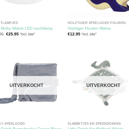
TLAMPJES
HOLZTIGER SPEELGOED FIGUREN
 Moby Walvis LED nachtlamp
Holztiger Houten Walvis
Oorspronkelijke
Huidige
85
€
25.95
€
12.95
"incl. btw"
"incl. btw"
prijs
prijs
was:
is:
€29.85.
€25.95.
Toevoegen
Toevoe
aan
aan
verlanglijst
verlangl
UITVERKOCHT
UITVERKOCHT
GY SPEELGOED
SLABBETJES EN SPEENDOEKEN
Little Dutch Knuffeldoek Walvis
le Dutch Buggyboekje Ocean Blauw