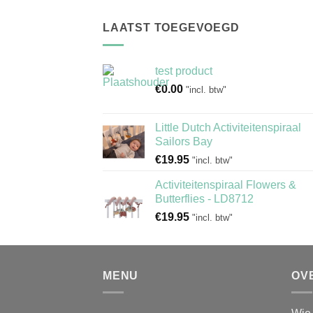
LAATST TOEGEVOEGD
test product
€
0.00
"incl. btw"
Little Dutch Activiteitenspiraal
Sailors Bay
€
19.95
"incl. btw"
Activiteitenspiraal Flowers &
Butterflies - LD8712
€
19.95
"incl. btw"
MENU
OV