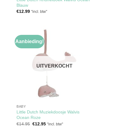
Blauw
€
12.99
"incl. btw"
Aanbieding!
gen
Toevoegen
aan
ijst
verlanglijst
UITVERKOCHT
BABY
Little Dutch Muziekdoosje Walvis
Ocean Roze
Oorspronkelijke
Huidige
€
14.95
€
12.95
"incl. btw"
prijs
prijs
was:
is:
€14.95.
€12.95.