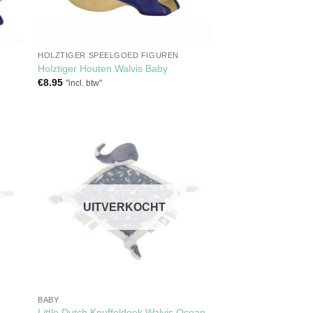
HOLZTIGER SPEELGOED FIGUREN
Holztiger Houten Walvis Baby
€
8.95
"incl. btw"
gen
Toevoegen
aan
ijst
verlanglijst
UITVERKOCHT
BABY
Little Dutch Knuffeldoek Walvis Ocean