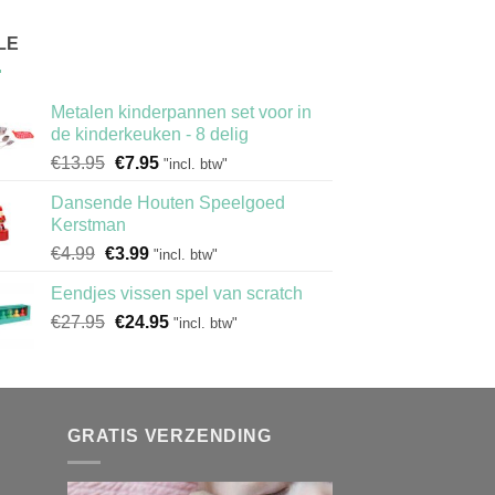
LE
Metalen kinderpannen set voor in
de kinderkeuken - 8 delig
Oorspronkelijke
Huidige
€
13.95
€
7.95
"incl. btw"
prijs
prijs
Dansende Houten Speelgoed
was:
is:
Kerstman
€13.95.
€7.95.
Oorspronkelijke
Huidige
€
4.99
€
3.99
"incl. btw"
prijs
prijs
Eendjes vissen spel van scratch
was:
is:
Oorspronkelijke
Huidige
€
27.95
€4.99.
€
24.95
€3.99.
"incl. btw"
prijs
prijs
was:
is:
€27.95.
€24.95.
GRATIS VERZENDING