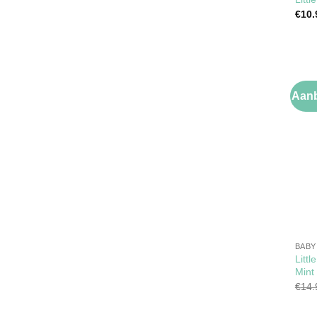
€
10.
Aanb
BABY
Litt
Mint
€
14.