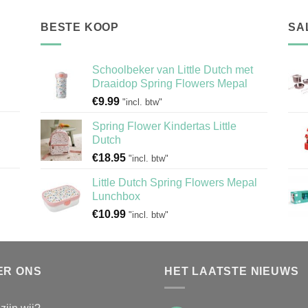
BESTE KOOP
SA
Schoolbeker van Little Dutch met
Draaidop Spring Flowers Mepal
€
9.99
"incl. btw"
Spring Flower Kindertas Little
Dutch
€
18.95
"incl. btw"
Little Dutch Spring Flowers Mepal
Lunchbox
€
10.99
"incl. btw"
ER ONS
HET LAATSTE NIEUWS