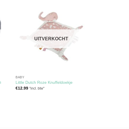
gen
Toevoegen
aan
ijst
verlanglijst
UITVERKOCHT
BABY
s
Little Dutch Roze Knuffeldoekje
€
12.99
"incl. btw"