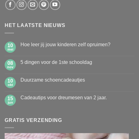
HET LAATSTE NIEUWS
Hoe leer jij jouw kinderen zelf opruimen?
10
mei
Geen
reacties
op
5 dingen voor de 1ste schooldag
08
Hoe
leer
nov
Geen
jij
reacties
jouw
op
kinderen
Duurzame schoencadeautjes
10
5
zelf
dingen
okt
Geen
opruimen?
voor
reacties
de
op
1ste
Cadeautips voor dreumesen van 2 jaar.
15
Duurzame
schooldag
schoencadeautjes
jun
Geen
reacties
op
Cadeautips
GRATIS VERZENDING
voor
dreumesen
van
2
jaar.