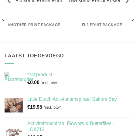
Flatsome Poster Print
Awesome Pencil Poster
ANOTHER PRINT PACKAGE
FL3 PRINT PACKAGE
LAATST TOEGEVOEGD
test product
€
0.00
"incl. btw"
Little Dutch Activiteitenspiraal Sailors Bay
€
19.95
"incl. btw"
Activiteitenspiraal Flowers & Butterflies -
LD8712